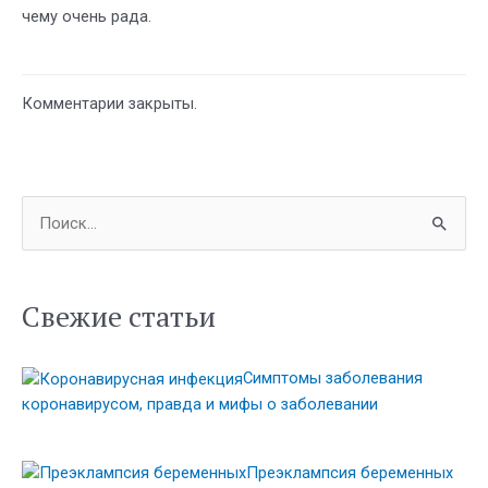
чему очень рада.
Комментарии закрыты.
П
о
и
с
Свежие статьи
к
:
Симптомы заболевания
коронавирусом, правда и мифы о заболевании
Преэклампсия беременных