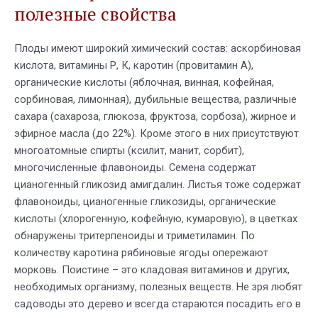
полезные свойства
Плоды имеют широкий химический состав: аскорбиновая
кислота, витамины Р, К, каротин (провитамин А),
органические кислоты (яблочная, винная, кофейная,
сорбиновая, лимонная), дубильные вещества, различные
сахара (сахароза, глюкоза, фруктоза, сорбоза), жирное и
эфирное масла (до 22%). Кроме этого в них присутствуют
многоатомные спирты (ксилит, манит, сорбит),
многочисленные флавоноиды. Семена содержат
цианогенный гликозид амигдалин. Листья тоже содержат
флавоноиды, цианогенные гликозиды, органические
кислоты (хлорогенную, кофейную, кумаровую), в цветках
обнаружены тритерпеноиды и триметиламин. По
количеству каротина рябиновые ягоды опережают
морковь. Поистине – это кладовая витаминов и других,
необходимых организму, полезных веществ. Не зря любят
садоводы это дерево и всегда стараются посадить его в