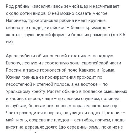
Род рябины «заселил» весь земной шар и насчитывает
около сотни видов. О ней можно сказать многое.
Например, туркестанская рябина имеет крупные
синеватые плоды, китайская – белые, крымская –
желтые, грушевидной формы и больших размеров (до 3,5
см).
Ареал рябины обыкновенной охватывает западную
Европу, лесную и лесостепную зоны европейской части
России, а также горнолесной пояс Кавказа и Крыма.
Южная граница ее произрастания проходит по
лесостепной и степной полосе, а на востоке – по
Уральскому хребту. Растет обычно в подлеске смешанных
и хвойных лесов, чаще – по лесным опушкам, полянам,
вырубкам, берегам рек, лесным оврагам, склонам гор.
Часто разводится в парках, на улицах и садах. Цветение –
май–июнь, созревание плодов – сентябрь, причем, плоды
висят на деревьях долго (до середины зимы, пока их не