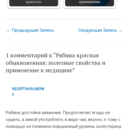
красоты
применение
Навигация
←
Предыдущая Запись
Следующая Запись
→
по
записям
1 комментарий к “Рябина красная
обыкновенная: полезные свойства и
применение в медицине”
RECEPTYA.RU/ВЕРА
В
Рябина достойна уважения. Предпочитаю ягоды ее
сушить, а зимой употреблять в виде чая, вкусно, к тому с
помощью ее понизила повышенный уровень холестерина,