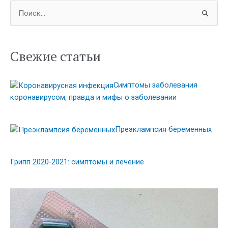
П
о
и
с
Свежие статьи
к
:
Симптомы заболевания
коронавирусом, правда и мифы о заболевании
Преэклампсия беременных
Грипп 2020-2021: симптомы и лечение