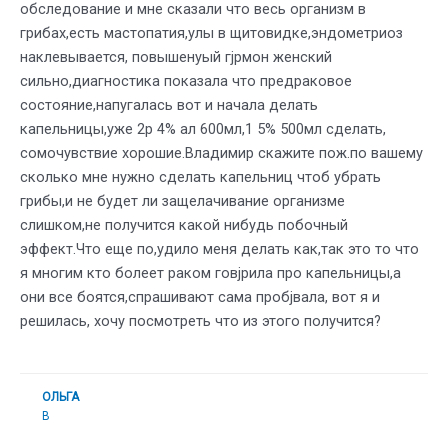
обследование и мне сказали что весь организм в
грибах,есть мастопатия,улы в щитовидке,эндометриоз
наклевывается, повышенyый гjрмон женский
сильно,диагностика показала что предраковое
состояние,напугалась вот и начала делать
капельницы,уже 2р 4% ал 600мл,1 5% 500мл сделать,
сомочувствие хорошие.Владимир скажите пож.по вашему
сколько мне нужно сделать капельниц чтоб убрать
грибы,и не будет ли защелачивание организме
слишком,не получится какой нибудь побочный
эффект.Что еще по,удило меня делать как,так это то что
я многим кто болеет раком говjрила про капельницы,а
они все боятся,спрашивают сама пробjвала, вот я и
решилась, хочу посмотреть что из этого получится?
ОЛЬГА
В