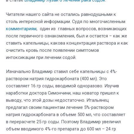
в статье
Владимир Лузай о лечении рака содой
.
Читатели нашего сайта не остались равнодушными к
столь интересной информации. Судя по многочисленным
комментариям
, один из главных вопросов, возникающих
после первичного ознакомления, был и остается – как же
ставить капельницы, какова концентрация раствора и как
очистить кровь после появлении симптомов
интоксикации при лечении содой.
Изначально Владимир ставил себе капельницы с 4%-
раствором натрия гидрокарбоната (400 мл). Это
составляет 16 гр соды, вводимой одноразово. Изучив
наработки доктора Симончини, наш новатор пришел к
выводу, что этой дозы недостаточно. Итальянец
предлагал своим пациентам лечение 5%-раствором
натрия гидрокарбоната в объеме 500 мл, что составляет
в перерасчете 25 гр соды. Поэтому Владимир увеличил
объем вводимого 4%-го препарата до 600 мл – 24 гр