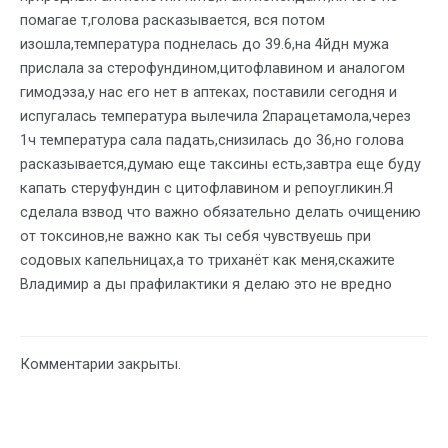
помагае т,голова расказывается, вся потом
изошла,температура поднелась до 39.6,на 4йдн мужа
прислала за стерофундином,цитофлавином и аналогом
гимодэза,у нас его нет в аптеках, поставили сегодня и
испугалась температура вылечила 2парацетамола,через
1ч температура сала падать,снизилась до 36,но голова
расказывается,думаю еще таксины есть,завтра еще буду
капать стеруфундин с цитофлавином и репоугликин.Я
сделала взвод что важно обязательно делать очищению
от токсинов,не важно как ты себя чувствуешь при
содовых капельницах,а то триханёт как меня,скажите
Владимир а ды прафилактики я делаю это не вредно
Комментарии закрыты.