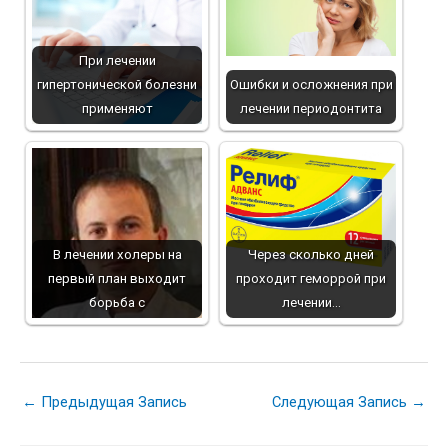
При лечении
гипертонической болезни
Ошибки и осложнения при
применяют
лечении периодонтита
В лечении холеры на
Через сколько дней
первый план выходит
проходит геморрой при
борьба с
лечении…
Навигация
←
Предыдущая Запись
Следующая Запись
→
по
записям