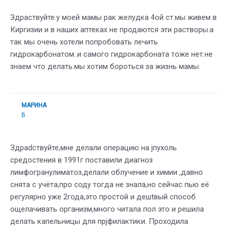
Здраствуйте.у моей мамы рак желудка 4ой ст.мы живем в
Киргизии и в наших аптеках не продаются эти растворы.а
так мы очень хотели попробовать лечить
гидрокарбонатом..и самого гидрокарбоната тоже нет.не
знаем что делать.мы хотим бороться за жизнь мамы.
МАРИНА
В
Здраdствуйте,мне делали операцию на jпухоль
средостения в 1991г поставили диагноз
лимфогранулиматоз,делали облучение и химии ,давно
снята с учёта,про соду тогда не знала,но сейчас пью её
регулярно уже 2года,это простой и дешtвый способ
ощелачивать организм,много читала пол это и решила
делать капельницы для прjфилактики. Проходила