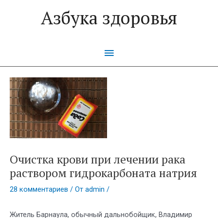
Перейти
Азбука здоровья
к
содержимому
Главное
меню
Очистка крови при лечении рака
раствором гидрокарбоната натрия
28 комментариев
/ От
admin
/
Житель Барнаула, обычный дальнобойщик, Владимир