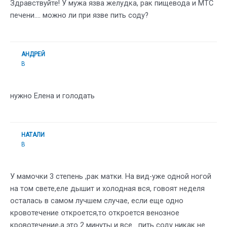
Здравствуйте! У мужа язва желудка, рак пищевода и МТС
печени…. можно ли при язве пить соду?
АНДРЕЙ
В
нужно Елена и голодать
НАТАЛИ
В
У мамочки 3 степень ,рак матки. На вид-уже одной ногой
на том свете,еле дышит и холодная вся, говоят неделя
осталась в самом лучшем случае, если еще одно
кровотечение откроется,то откроется венозное
кровотечение,а это 2 минуты и все….пить соду никак не