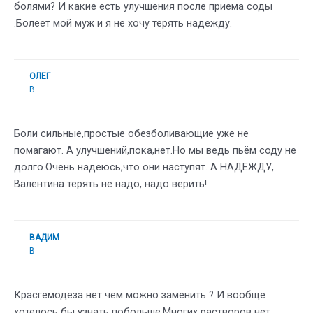
болями? И какие есть улучшения после приема соды
.Болеет мой муж и я не хочу терять надежду.
ОЛЕГ
В
Боли сильные,простые обезболивающие уже не
помагают. А улучшений,пока,нет.Но мы ведь пьём соду не
долго.Очень надеюсь,что они наступят. А НАДЕЖДУ,
Валентина терять не надо, надо верить!
ВАДИМ
В
Красгемодеза нет чем можно заменить ? И вообще
хотелось бы узнать побольше.Многих растворов нет