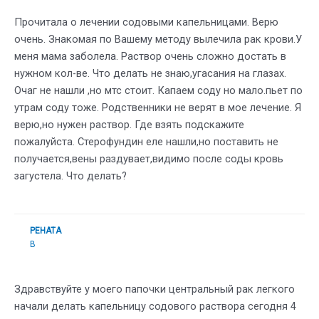
Прочитала о лечении содовыми капельницами. Верю
очень. Знакомая по Вашему методу вылечила рак крови.У
меня мама заболела. Раствор очень сложно достать в
нужном кол-ве. Что делать не знаю,угасания на глазах.
Очаг не нашли ,но мтс стоит. Капаем соду но мало.пьет по
утрам соду тоже. Родственники не верят в мое лечение. Я
верю,но нужен раствор. Где взять подскажите
пожалуйста. Стерофундин еле нашли,но поставить не
получается,вены раздувает,видимо после соды кровь
загустела. Что делать?
РЕНАТА
В
Здравствуйте у моего папочки центральный рак легкого
начали делать капельницу содового раствора сегодня 4