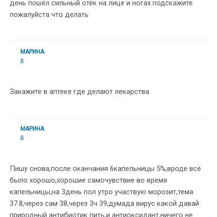
день пошёл сильный отёк на лице и ногах подскажите
пожалуйста что делать
МАРИНА
В
Закажите в аптеке где делают лекарства
МАРИНА
В
Пишу снова,после оканчания 6капельницы 5%,вроде всё
было хорошо,хорошие самочувствие во время
капельницы,на 3день пол утро участвую морозит,тема
37.8,через сам 38,через 3ч 39,думада вирус какой давай
природный антибиотик пить,и антиоксидант,ничего не