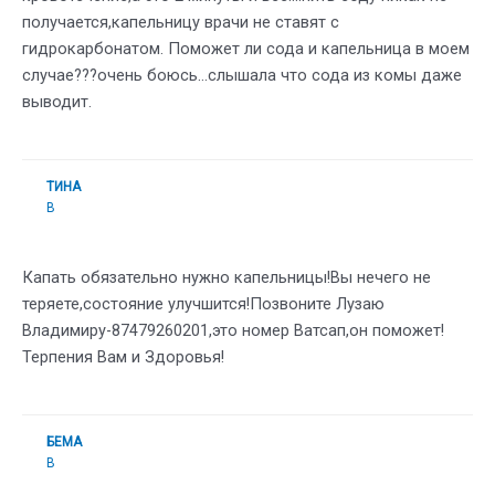
получается,капельницу врачи не ставят с
гидрокарбонатом. Поможет ли сода и капельница в моем
случае???очень боюсь…слышала что сода из комы даже
выводит.
ТИНА
В
Капать обязательно нужно капельницы!Вы нечего не
теряете,состояние улучшится!Позвоните Лузаю
Владимиру-87479260201,это номер Ватсап,он поможет!
Терпения Вам и Здоровья!
БЕМА
В