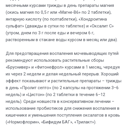
месячными курсами трижды в день препараты магния
(окись магния по 0,5 г или «Магне-В6» по 2 таблетки),
янтарную кислоту (по полтаблетки), «Хондроитина
сульфат» (дважды в сутки по таблетке) и «Оксалит С»
(утром, днем по 3 г после еды и вечером 6 г,
растворенным в стакане воды курсом в месяц или два).
Для предотвращения воспаления мочевыводящих путей
рекомендуют использовать растительные сборы
«Бруснивер» и «Фитонефрол» курсами в 1 месяц, чередуя
их через 2 недели и делая недельный перерыв. Хороший
эффект показывают и растительные препараты – трижды
в день «Пролит септо» (по 2 капсулы на протяжении 3–6
недель) и «Цистон» (по 2 таблетки в течение 6–12
недель). Среди новшеств в консервативном лечении –
использование пробиотиков для снижения воспаления в
кишечнике и уменьшения поступления оксалатов в кровь
(«Нормофлорин», «Бифидум БАГ», «Трилакт»).