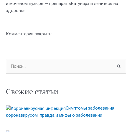
и мочевом пузыре — препарат «Батунир» и лечитесь на
здоровье!
Комментарии закрыты.
П
о
и
с
Свежие статьи
к
:
Симптомы заболевания
коронавирусом, правда и мифы о заболевании