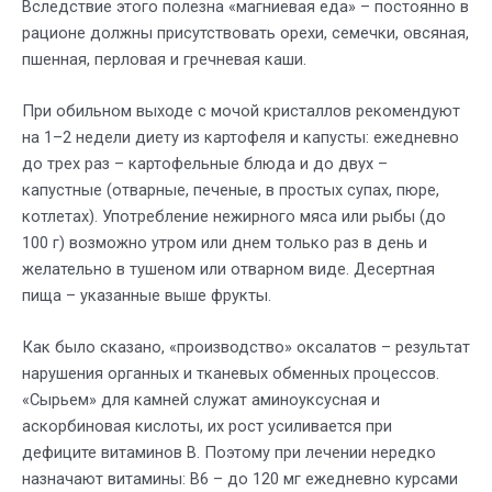
Вследствие этого полезна «магниевая еда» – постоянно в
рационе должны присутствовать орехи, семечки, овсяная,
пшенная, перловая и гречневая каши.
При обильном выходе с мочой кристаллов рекомендуют
на 1–2 недели диету из картофеля и капусты: ежедневно
до трех раз – картофельные блюда и до двух –
капустные (отварные, печеные, в простых супах, пюре,
котлетах). Употребление нежирного мяса или рыбы (до
100 г) возможно утром или днем только раз в день и
желательно в тушеном или отварном виде. Десертная
пища – указанные выше фрукты.
Как было сказано, «производство» оксалатов – результат
нарушения органных и тканевых обменных процессов.
«Сырьем» для камней служат аминоуксусная и
аскорбиновая кислоты, их рост усиливается при
дефиците витаминов В. Поэтому при лечении нередко
назначают витамины: В6 – до 120 мг ежедневно курсами