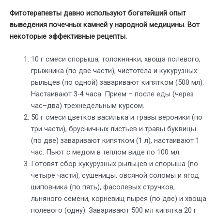
Фитотерапевты давно используют богатейший опыт
выведения почечных камней у народной медицины.
Вот
некоторые эффективные рецепты.
10 г смеси спорыша, толокнянки, хвоща полевого,
грыжника (по две части), чистотела и кукурузных
рыльцев (по одной) заваривают кипятком (500 мл).
Настаивают 3-4 часа. Прием – после еды (через
час–два) трехнедельным курсом.
50 г смеси цветков василька и травы вероники (по
три части), брусничных листьев и травы буквицы
(по две) заваривают кипятком (1 л), настаивают 1
час. Пьют с медом в теплом виде по 100 мл.
Готовят сбор кукурузных рыльцев и спорыша (по
четыре части), сушеницы, овсяной соломы и ягод
шиповника (по пять), фасолевых стручков,
льняного семени, корневищ пырея (по две) и хвоща
полевого (одну). Заваривают 500 мл кипятка 20 г