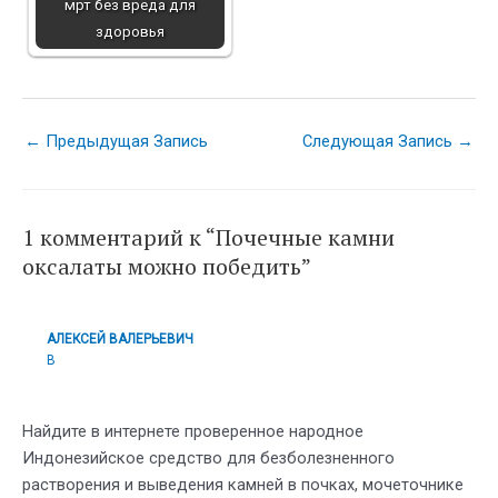
мрт без вреда для
здоровья
Навигация
←
Предыдущая Запись
Следующая Запись
→
по
записям
1 комментарий к “Почечные камни
оксалаты можно победить”
АЛЕКСЕЙ ВАЛЕРЬЕВИЧ
В
Найдите в интернете проверенное народное
Индонезийское средство для безболезненного
растворения и выведения камней в почках, мочеточнике