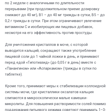
по 2 недели с аналогичными по длительности
перерывами (при продолжительном приеме дозировку
снижают до 40 мг), В1 – до 40 мг трижды в сутки, В5 – до
0,2 г трижды в сутки. При этом ограничивают увлечение
витамином С и изобилующих им пищевых добавок,
несмотря на его эффективность против простуды.
Для уничтожения кристаллов в моче, с которой
выводится кальций, сокращают также употребление
пищевой соли до 1 чайной ложки в день, и принимают
перед едой «Гипотиазид» (до 0,05 г в день) вместе с
«Панангином» или «Аспаркамом» (трижды в сутки по
таблетке).
Кроме того, принимают меры к стабилизации коллоидной
системы мочи, где кристаллики оксалатов кальция
слипаются в микроскопически малые камешки-
микролиты. Для повышения растворимости солей помимо
поддержания питьевого режима советуют принимать 1–3-