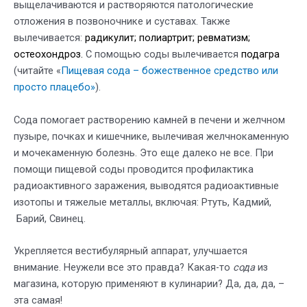
выщелачиваются и растворяются патологические
отложения в позвоночнике и суставах. Также
вылечивается:
радикулит; полиартрит; ревматизм;
о
стеохондроз.
С помощью соды вылечивается
подагра
(читайте «
Пищевая сода – божественное средство или
просто плацебо»
).
Сода помогает растворению камней в печени и желчном
пузыре, почках и кишечнике, вылечивая желчнокаменную
и мочекаменную болезнь. Это еще далеко не все. При
помощи пищевой соды проводится профилактика
радиоактивного заражения, выводятся радиоактивные
изотопы и тяжелые металлы, включая: Ртуть, Кадмий,
Барий, Свинец.
Укрепляется вестибулярный аппарат, улучшается
внимание. Неужели все это правда? Какая-то
сода
из
магазина, которую применяют в кулинарии? Да, да, да, –
эта самая!