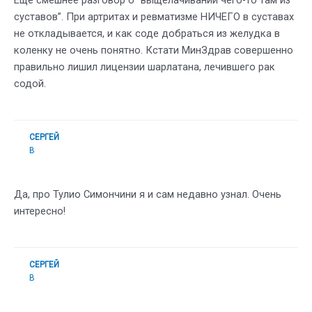
Еще смешнее разговор о “выщелачивании чего-то там из
суставов”. При артритах и ревматизме НИЧЕГО в суставах
не откладывается, и как соде добраться из желудка в
коленку не очень понятно. Кстати МинЗдрав совершенно
правильно лишил лицензии шарлатана, лечившего рак
содой.
СЕРГЕЙ
В
Да, про Тулио Симончини я и сам недавно узнал. Очень
интересно!
СЕРГЕЙ
В