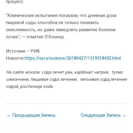
процесс.
“Клинические испытания показали, что дневная доза
пищевой соды способна не только понизить
окисляемость, но даже замедлить развитие болезни
почек”, — отметил О’Коннор.
Источник – РИА
Новости
https://ria.ru/science/20180427/1519518452.html
На сайте искали: сода лечит рак, карбонат натрия, тулио
симончини, пищевая сода лечение, питьевая сода,лечение
содой, pischewaja soda
Навигация
←
Предыдущая Запись
Следующая Запись
→
по
записям