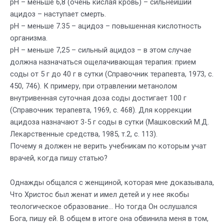
pH – меньше 6,8 (очень кислая кровь) – сильнейший
ацидоз – наступает смерть.
pH – меньше 7.35 – ацидоз – повышенная кислотность
организма.
pH – меньше 7,25 – сильный ацидоз – в этом случае
должна назначаться ощелачивающая терапия: прием
соды от 5 г до 40 г в сутки (Справочник терапевта, 1973, с.
450, 746). К примеру, при отравлении метанолом
внутривенная суточная доза соды достигает 100 г
(Справочник терапевта, 1969, с. 468). Для коррекции
ацидоза назначают 3-5 г соды в сутки (Машковский М.Д.
Лекарственные средства, 1985, т.2, с. 113).
Почему я должен не верить учебникам по которым учат
врачей, когда пишу статью?
Однажды общался с женщиной, которая мне доказывала,
Что Христос был женат и имел детей и у нее якобы
теологическое образование… Но тогда Он ослушался
Бога, пишу ей. В общем в итоге она обвинила меня в том,