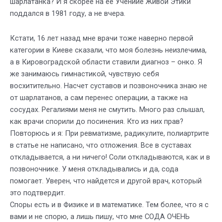
шарлатанка? И я скорее на ее Учениие Живой Этики
поддался в 1981 году, а не вчера.
Кстати, 16 лет назад мне врачи тоже наверно первой
категории в Киеве сказали, что моя болезнь неизлечима,
а в Кировоградской области ставили диагноз – онко. Я
же занимаюсь гимнастикой, чувствую себя
восхитительно. Насчет суставов и позвоночника знаю не
от шарлатанов, а сам перенес операции, а также на
сосудах. Регалиями меня не смутить. Много раз слышал,
как врачи спорили до посинения. Кто из них прав?
Повторюсь и я: При ревматизме, радикулите, полиартрите
в статье не написано, что отложения. Все в суставах
откладывается, а ни ничего! Соли откладываются, как и в
позвоночнике. У меня откладывались и да, сода
помогает. Уверен, что найдется и другой врач, который
это подтвердит.
Споры есть и в Физике и в математике. Тем более, что я с
вами и не спорю, а лишь пишу, что мне СОДА ОЧЕНЬ