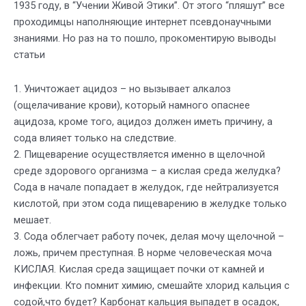
1935 году, в “Учении Живой Этики”. От этого “пляшут” все
проходимцы наполняющие интернет псевдонаучными
знаниями. Но раз на то пошло, прокоментирую выводы
статьи
1. Уничтожает ацидоз – но вызывает алкалоз
(ощелачивание крови), который намного опаснее
ацидоза, кроме того, ацидоз должен иметь причину, а
сода влияет только на следствие.
2. Пищеварение осуществляется именно в щелочной
среде здорового организма – а кислая среда желудка?
Сода в начале попадает в желудок, где нейтрализуется
кислотой, при этом сода пищеварению в желудке только
мешает.
3. Сода облегчает работу почек, делая мочу щелочной –
ложь, причем преступная. В норме человеческая моча
КИСЛАЯ. Кислая среда защищает почки от камней и
инфекции. Кто помнит химию, смешайте хлорид кальция с
содой,что будет? Карбонат кальция выпадет в осадок,