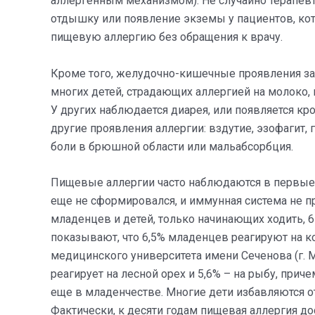
аллергенным механизмом). Не случайно терапев
отдышку или появление экземы у пациентов, ко
пищевую аллергию без обращения к врачу.
Кроме того, желудочно-кишечн
ые проявления за
многих детей, страдающих аллергией на молоко, 
У других наблюдается диарея, или появляется кр
другие проявления аллергии: вздутие, эзофагит, 
боли в брюшной области или мальабсорбция.
Пищевые аллергии часто наблюдаются в первые 
еще не сформировался, и иммунная система не п
младенцев и детей, только начинающих ходить, 
показывают, что 6,5% младенцев реагируют на ко
медицинского университета имени Сеченова (г. 
реагирует на лесной орех и 5,6% – на рыбу, пр
еще в младенчестве. Многие дети избавляются от
Фактически, к десяти годам пищевая аллергия до