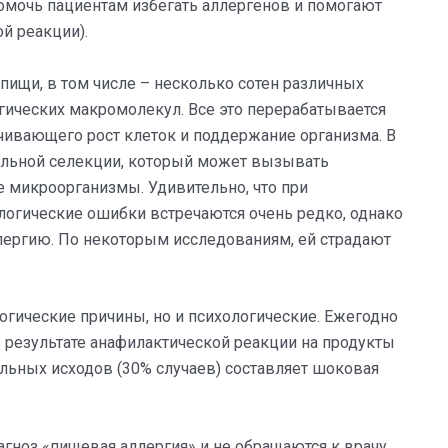
помочь пациентам избегать аллергенов и помогают
й реакции).
пищи, в том числе – несколько сотен различных
гических макромолекул. Все это перерабатывается
чивающего рост клеток и поддержание организма. В
тельной селекции, который может вызывать
 микроорганизмы. Удивительно, что при
огические ошибки встречаются очень редко, однако
лергию. По некоторым исследованиям, ей страдают
гические причины, но и психологические. Ежегодно
 результате анафилактической реакции на продукты
альных исходов (30% случаев) составляет шоковая
гноз «пищевая аллергия» и не обращаются к врачу.