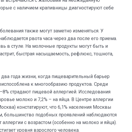
ты встречаются с жалобами на неожиданную
торые с наличием крапивницы диагностируют себе
болевания также могут заметно изменяться. У
наблюдается рвота часа через два после его приема.
овь в стуле. На молочные продукты могут быть и
гастрит, быстрая насыщаемость, рефлюкс, тошнота,
два года жизни, когда пищеварительный барьер
риспособлена к многообразию продуктов. Среди
6–8% страдают пищевой аллергией. Исследования
ровье молоко и 7,2% – на яйца. В Центре аллергии
Москва) констатируют, что 6,1% населения Москвы
ичем, большинство подобных проявлений наблюдаются
 аллергии с возрастом (особенно на молоко и яйца).
стигает уровня взрослого человека.