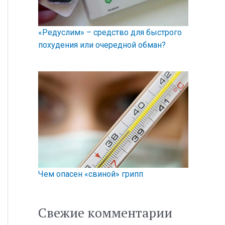
«Редуслим» – средство для быстрого
похудения или очередной обман?
Чем опасен «свиной» грипп
Свежие комментарии