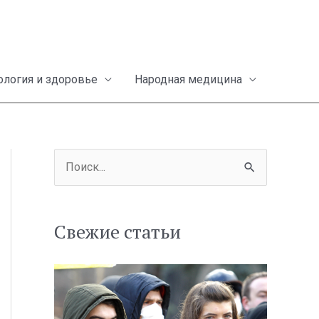
ология и здоровье
Народная медицина
П
о
и
Свежие статьи
с
к
: