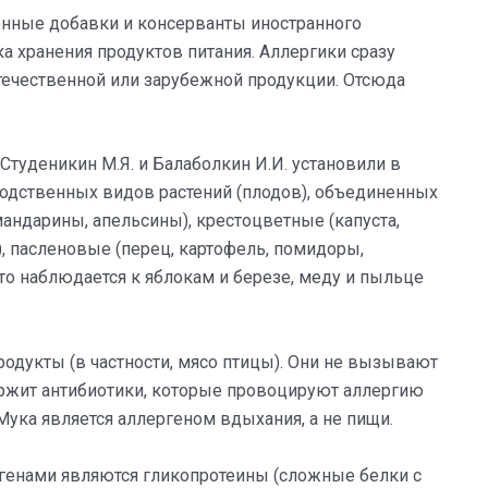
енные добавки и консерванты иностранного
а хранения продуктов питания. Аллергики сразу
отечественной или зарубежной продукции. Отсюда
Студеникин М.Я. и Балаболкин И.И. установили в
родственных видов растений (плодов), объединенных
андарины, апельсины), крестоцветные (капуста,
я), пасленовые (перец, картофель, помидоры,
то наблюдается к яблокам и березе, меду и пыльце
одукты (в частности, мясо птицы). Они не вызывают
ржит антибиотики, которые провоцируют аллергию
Мука является аллергеном вдыхания, а не пищи.
енами являются гликопротеины (сложные белки с