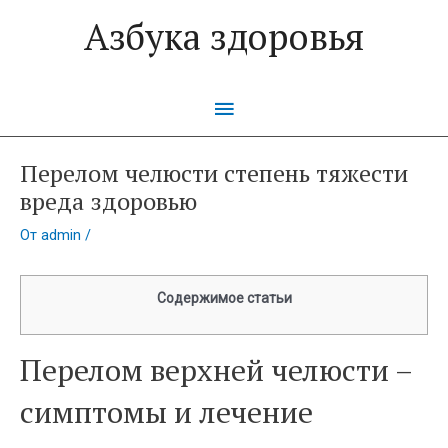
Перейти
Азбука здоровья
к
содержимому
Главное
меню
Перелом челюсти степень тяжести
вреда здоровью
От
admin
/
Содержимое статьи
Перелом верхней челюсти –
симптомы и лечение