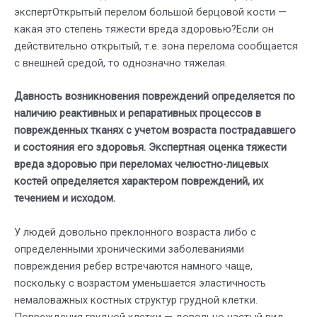
экспертОткрытый перелом большой берцовой кости —
какая это степень тяжести вреда здоровью?Если он
действительно открытый, т.е. зона перелома сообщается
с внешней средой, то однозначно тяжелая.
Давность возникновения повреждений определяется по
наличию реактивных и репаративных процессов в
повреж­денных тканях с учетом возраста пострадавшего
и состоя­ния его здоровья. Экспертная оценка тяжести
вреда здоровью при перело­мах челюстно-лицевых
костей определяется характером повреждений, их
течением и исходом.
У людей довольно преклонного возраста либо с
определенными хроническими заболеваниями
повреждения ребер встречаются намного чаще,
поскольку с возрастом уменьшается эластичность
немаловажных костных структур грудной клетки.
Повреждения грудной клетки — довольно частый вид